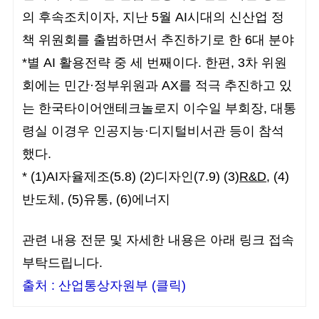
의 후속조치이자, 지난 5월 AI시대의 신산업 정
책 위원회를 출범하면서 추진하기로 한 6대 분야
*별 AI 활용전략 중 세 번째이다. 한편, 3차 위원
회에는 민간·정부위원과 AX를 적극 추진하고 있
는 한국타이어앤테크놀로지 이수일 부회장, 대통
령실 이경우 인공지능·디지털비서관 등이 참석
했다.
* (1)AI자율제조(5.8) (2)디자인(7.9) (3)
R&D
, (4)
반도체, (5)유통, (6)에너지
관련 내용 전문 및 자세한 내용은 아래 링크 접속
부탁드립니다.
출처 :
산업통상자원부
(클릭)