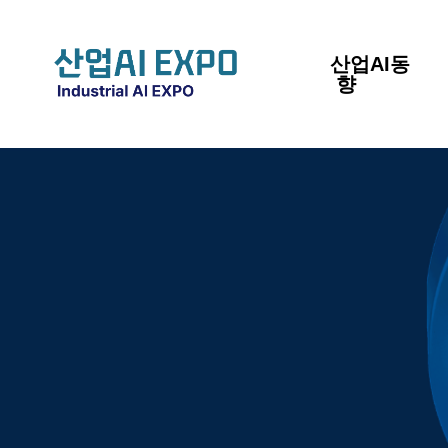
산업AI동
향