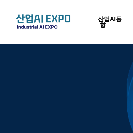
산업AI동
향