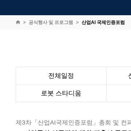
공식행사 및 프로그램
산업AI 국제인증포럼
전체일정
로봇 스타디움
제3차「산업AI국제인증포럼」총회 및 컨