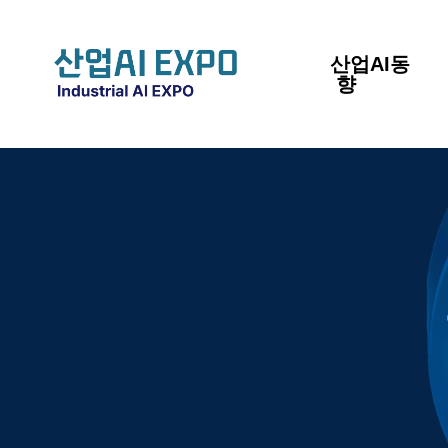
산업AI동
향