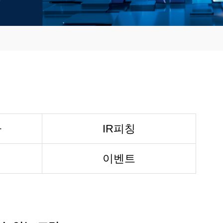
나
IR피칭
이벤트