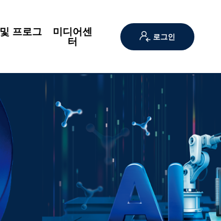
및 프로그
미디어센
로그인
램
터
램