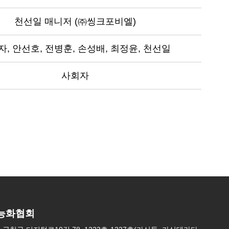
천선일 매니저 (㈜씽크포비엘)
, 안선호, 전병훈, 손성배, 최정윤, 천선일
사회자
능화협회