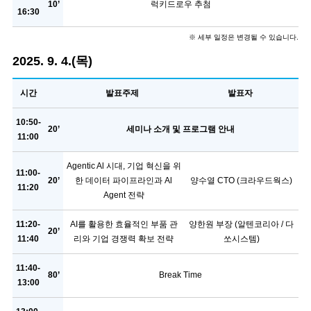
10’
럭키드로우 추첨
16:30
※ 세부 일정은 변경될 수 있습니다.
2025. 9. 4.(목)
시간
발표주제
발표자
10:50-
20’
세미나 소개 및 프로그램 안내
11:00
Agentic Al 시대, 기업 혁신을 위
11:00-
20’
한 데이터 파이프라인과 Al
양수열 CTO (크라우드웍스)
11:20
Agent 전략
11:20-
AI를 활용한 효율적인 부품 관
양한원 부장 (알텐코리아 / 다
20’
11:40
리와 기업 경쟁력 확보 전략
쏘시스템)
11:40-
80’
Break Time
13:00