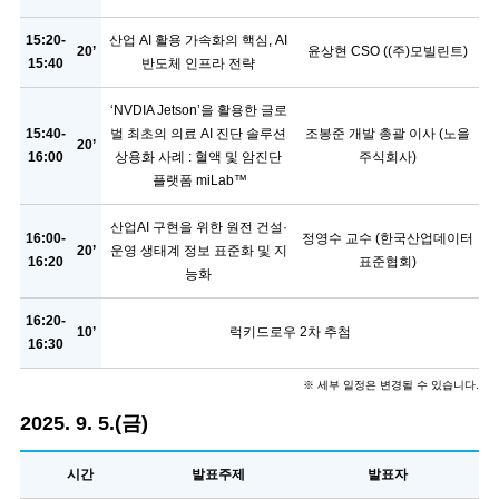
15:20-
산업 AI 활용 가속화의 핵심, AI
20’
윤상현 CSO ((주)모빌린트)
15:40
반도체 인프라 전략
‘NVDIA Jetson’을 활용한 글로
15:40-
벌 최초의 의료 AI 진단 솔루션
조봉준 개발 총괄 이사 (노을
20’
16:00
상용화 사례 : 혈액 및 암진단
주식회사)
플랫폼 miLab™
산업AI 구현을 위한 원전 건설·
16:00-
정영수 교수 (한국산업데이터
20’
운영 생태계 정보 표준화 및 지
16:20
표준협회)
능화
16:20-
10’
럭키드로우 2차 추첨
16:30
※ 세부 일정은 변경될 수 있습니다.
2025. 9. 5.(금)
시간
발표주제
발표자