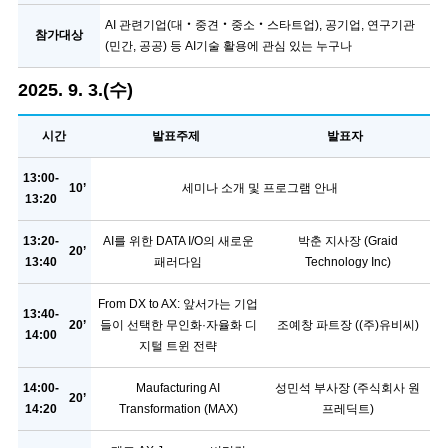
AI 관련기업(대‧중견‧중소‧스타트업), 공기업, 연구기관
참가대상
(민간, 공공) 등 AI기술 활용에 관심 있는 누구나
2025. 9. 3.(수)
시간
발표주제
발표자
13:00-
10’
세미나 소개 및 프로그램 안내
13:20
13:20-
AI를 위한 DATA I/O의 새로운
박춘 지사장 (Graid
20’
13:40
패러다임
Technology Inc)
From DX to AX: 앞서가는 기업
13:40-
20’
들이 선택한 무인화·자율화 디
조예창 파트장 ((주)유비씨)
14:00
지털 트윈 전략
14:00-
Maufacturing AI
성민석 부사장 (주식회사 원
20’
14:20
Transformation (MAX)
프레딕트)