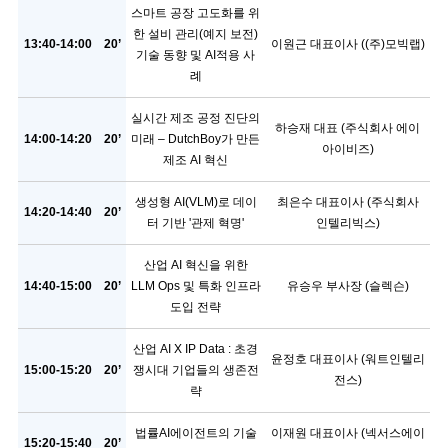
스마트 공장 고도화를 위
한 설비 관리(예지 보전)
13:40-14:00
20’
이원근 대표이사 ((주)모빅랩)
기술 동향 및 AI적용 사
례
실시간 제조 공정 진단의
하승재 대표 (주식회사 에이
14:00-14:20
20’
미래 – DutchBoy가 만든
아이비즈)
제조 AI 혁신
생성형 AI(VLM)로 데이
최은수 대표이사 (주식회사
14:20-14:40
20’
터 기반 '관제 혁명'
인텔리빅스)
산업 AI 혁신을 위한
14:40-15:00
20’
LLM Ops 및 특화 인프라
유승우 부사장 (슬렉슨)
도입 전략
산업 AI X IP Data : 초경
윤정호 대표이사 (워트인텔리
15:00-15:20
20’
쟁시대 기업들의 생존전
전스)
략
법률AI에이전트의 기술
이재원 대표이사 (넥서스에이
15:20-15:40
20’