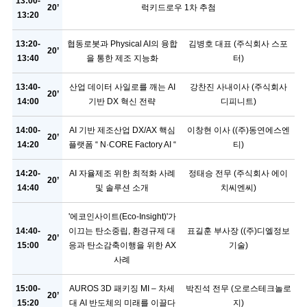
13:00-
20’
럭키드로우 1차 추첨
13:20
13:20-
협동로봇과 Physical AI의 융합
김병호 대표 (주식회사 스포
20’
13:40
을 통한 제조 지능화
터)
13:40-
산업 데이터 사일로를 깨는 AI
강찬진 사내이사 (주식회사
20’
14:00
기반 DX 혁신 전략
디피니트)
14:00-
AI 기반 제조산업 DX/AX 핵심
이창현 이사 ((주)동연에스엔
20’
14:20
플랫폼 “ N·CORE Factory AI “
티)
14:20-
AI 자율제조 위한 최적화 사례
정태승 전무 (주식회사 에이
20’
14:40
및 솔루션 소개
치씨엔씨)
'에코인사이트(Eco-Insight)'가
14:40-
이끄는 탄소중립, 환경규제 대
표길훈 부사장 ((주)디엘정보
20’
15:00
응과 탄소감축이행을 위한 AX
기술)
사례
15:00-
AUROS 3D 패키징 MI – 차세
박진석 전무 (오로스테크놀로
20’
15:20
대 AI 반도체의 미래를 이끌다
지)