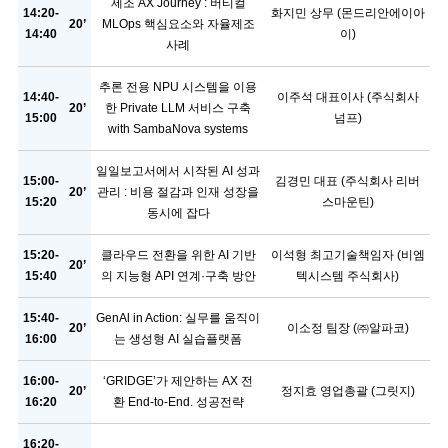
제조 AX Journey : 버티컬
14:20-
화지민 상무 (몬드리안에이아
20’
MLOps 핵심요소와 자율제조
14:40
이)
사례
추론 전용 NPU 시스템을 이용
14:40-
이주석 대표이사 (주식회사
20’
한 Private LLM 서비스 구축
15:00
넘프)
with SambaNova systems
일일보고서에서 시작된 AI 성과
15:00-
김경민 대표 (주식회사 리버
20’
관리 : 비용 절감과 인재 성장을
15:20
스마운틴)
동시에 잡다
15:20-
클라우드 전환을 위한 AI 기반
이석형 최고기술책임자 (비엠
20’
15:40
의 지능형 API 연계·구축 방안
텍시스템 주식회사)
15:40-
GenAl in Action: 실무를 움직이
20’
이소정 팀장 (㈜알파코)
16:00
는 생성형 AI 실습플랫폼
16:00-
‘GRIDGE’가 제안하는 AX 전
20’
정지효 영업총괄 (그릿지)
16:20
환 End-to-End. 성공전략
16:20-