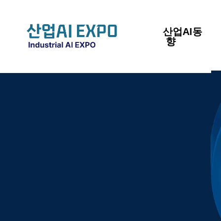
산업AI동
향