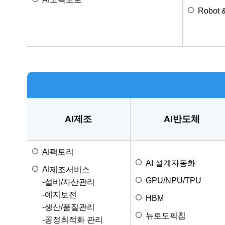
Robot &
AI제조
AI반도체
AI팩토리
AI 설계자동화
AI제조서비스
GPU/NPU/TPU
-설비/자산관리
-예지보전
HBM
-생산/품질관리
뉴로모픽칩
-공정최적화 관리