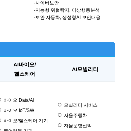
-사이버보안
-지능형 위협탐지, 이상행동분석
-보안 자동화, 생성형AI 보안대응
AI바이오/
AI모빌리티
헬스케어
바이오 Data/AI
모빌리티 서비스
바이오 IoT/SW
자율주행차
바이오/헬스케어 기기
자율운항선박
웨어러블 기기