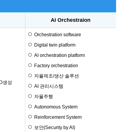
AI Orchestraion
Orchestration software
Digital twin platform
AI orchestration platform
Factory orchestration
자율제조/생산 솔루션
3D생성
AI 관리시스템
자율주행
Autonomous System
Reinforcement System
보안(Security by AI)